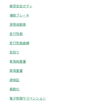
衝突安全ボディ
補助ブレーキ
貨物自動車
走行性能
走行性能曲線
足回り
車両総重量
車両重量
過給圧
電動化
電子制御サスペンション