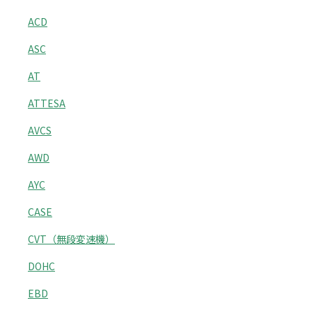
ACD
ASC
AT
ATTESA
AVCS
AWD
AYC
CASE
CVT（無段変速機）
DOHC
EBD