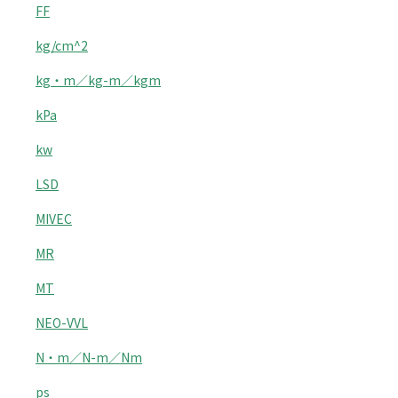
FF
kg/cm^2
kg・m／kg-m／kgm
kPa
kw
LSD
MIVEC
MR
MT
NEO-VVL
N・m／N-m／Nm
ps