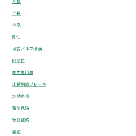
全幅
全長
全高
剛性
可変バルブ機構
回頭性
国内専用車
圧縮開放ブレーキ
定期点検
強制保険
後日整備
挙動