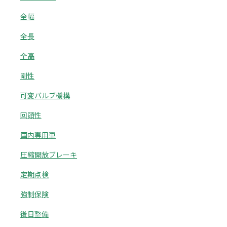
全幅
全長
全高
剛性
可変バルブ機構
回頭性
国内専用車
圧縮開放ブレーキ
定期点検
強制保険
後日整備