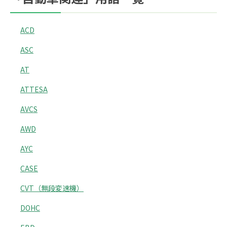
ACD
ASC
AT
ATTESA
AVCS
AWD
AYC
CASE
CVT（無段変速機）
DOHC