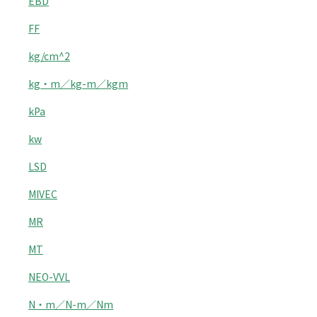
EBD
FF
kg/cm^2
kg・m／kg-m／kgm
kPa
kw
LSD
MIVEC
MR
MT
NEO-VVL
N・m／N-m／Nm