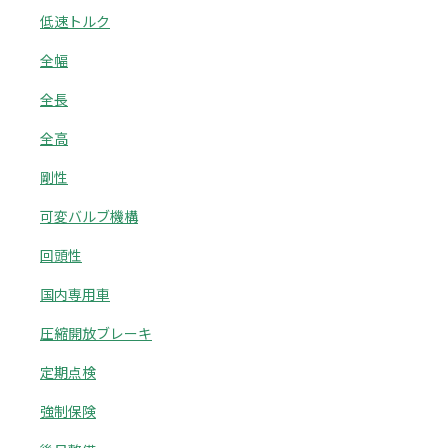
低速トルク
全幅
全長
全高
剛性
可変バルブ機構
回頭性
国内専用車
圧縮開放ブレーキ
定期点検
強制保険