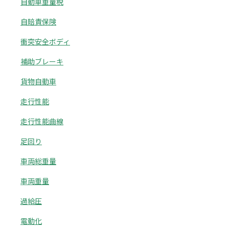
自動車重量税
自賠責保険
衝突安全ボディ
補助ブレーキ
貨物自動車
走行性能
走行性能曲線
足回り
車両総重量
車両重量
過給圧
電動化