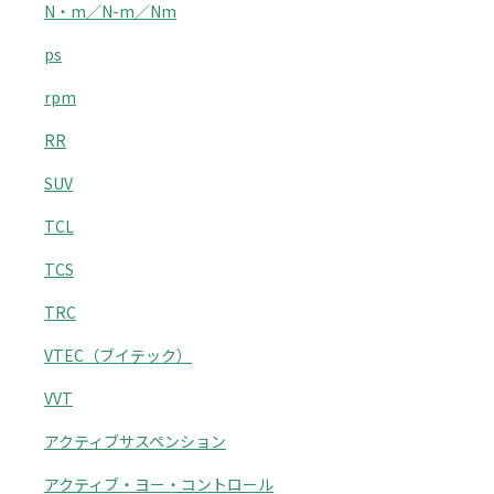
N・m／N-m／Nm
ps
rpm
RR
SUV
TCL
TCS
TRC
VTEC（ブイテック）
VVT
アクティブサスペンション
アクティブ・ヨー・コントロール