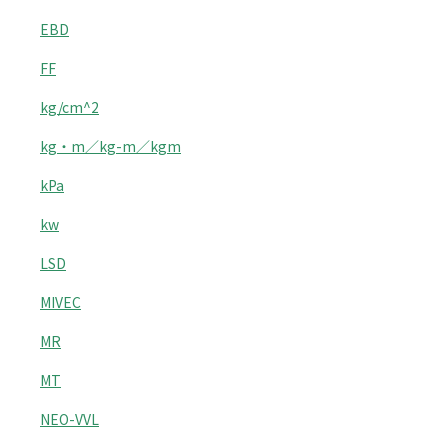
EBD
FF
kg/cm^2
kg・m／kg-m／kgm
kPa
kw
LSD
MIVEC
MR
MT
NEO-VVL