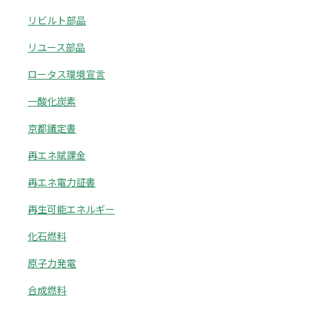
リビルト部品
リユース部品
ロータス環境宣言
一酸化炭素
京都議定書
再エネ賦課金
再エネ電力証書
再生可能エネルギー
化石燃料
原子力発電
合成燃料