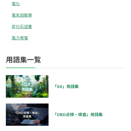
電化
電気自動車
非化石証書
風力発電
用語集一覧
「GX」用語集
「OBD点検・検査」用語集