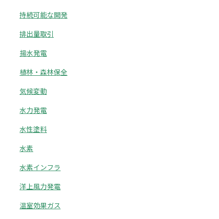
持続可能な開発
排出量取引
揚水発電
植林・森林保全
気候変動
水力発電
水性塗料
水素
水素インフラ
洋上風力発電
温室効果ガス