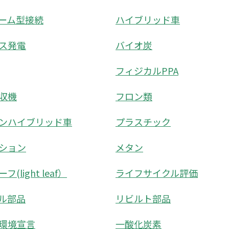
ーム型接続
ハイブリッド車
ス発電
バイオ炭
フィジカルPPA
収機
フロン類
ンハイブリッド車
プラスチック
ション
メタン
(light leaf）
ライフサイクル評価
ル部品
リビルト部品
環境宣言
一酸化炭素