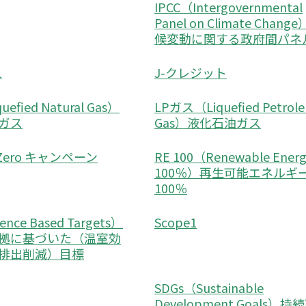
IPCC（Intergovernmental
Panel on Climate Chang
候変動に関する政府間パネ
1
J-クレジット
uefied Natural Gas）
LPガス（Liquefied Petrol
ガス
Gas）液化石油ガス
o Zero キャンペーン
RE 100（Renewable Ene
100％）再生可能エネルギ
100％
ence Based Targets）
Scope1
拠に基づいた（温室効
排出削減）目標
SDGs（Sustainable
Development Goals）持