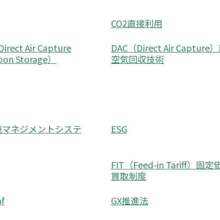
CO2直接利用
rect Air Capture
DAC（Direct Air Captur
rbon Storage）
空気回収技術
環境マネジメントシステ
ESG
FIT（Feed-in Tariff）固
買取制度
f
GX推進法