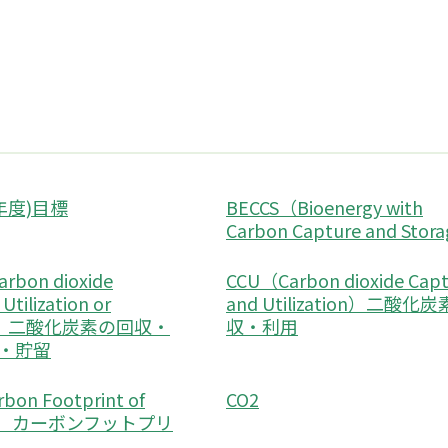
(年度)目標
BECCS（Bioenergy with
Carbon Capture and Stor
rbon dioxide
CCU（Carbon dioxide Cap
Utilization or
and Utilization）二酸化
ge）二酸化炭素の回収・
収・利用
・貯留
bon Footprint of
CO2
ct）カーボンフットプリ