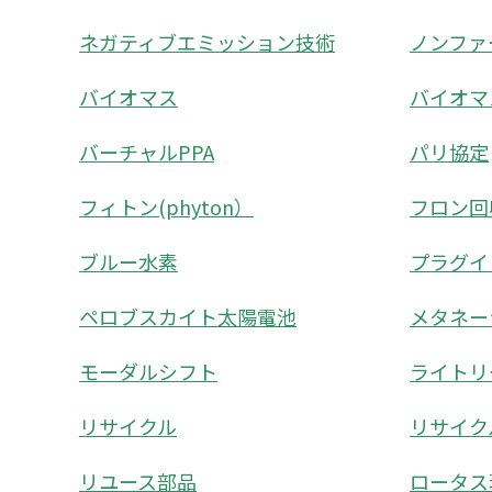
ネガティブエミッション技術
ノンファ
バイオマス
バイオマ
バーチャルPPA
パリ協定
フィトン(phyton）
フロン回
ブルー水素
プラグイ
ペロブスカイト太陽電池
メタネー
モーダルシフト
ライトリーフ
リサイクル
リサイク
リユース部品
ロータス