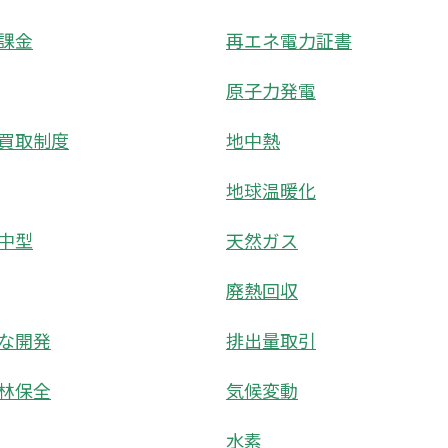
課金
再エネ電力証書
原子力発電
買取制度
地中熱
地球温暖化
中型
天然ガス
廃熱回収
な開発
排出量取引
林保全
気候変動
水素