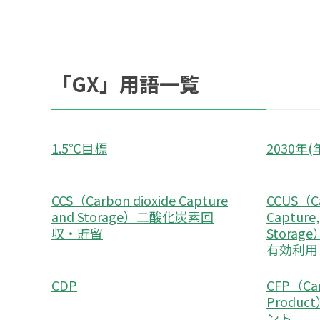
「GX」用語一覧
1.5℃目標
2030年
CCS（Carbon dioxide Capture
CCUS（Ca
and Storage）二酸化炭素回
Capture, 
収・貯留
Stora
有効利用
CDP
CFP（Car
Produ
ント