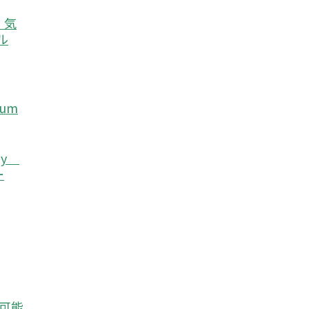
e）気
ル
eum
rgy
ー
続可能