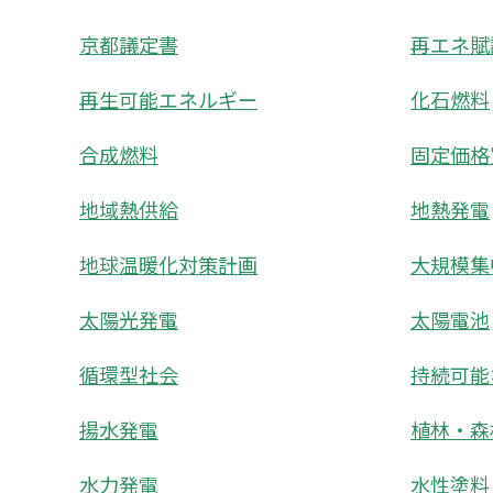
京都議定書
再エネ賦
再生可能エネルギー
化石燃料
合成燃料
固定価格
地域熱供給
地熱発電
地球温暖化対策計画
大規模集
太陽光発電
太陽電池
循環型社会
持続可能
揚水発電
植林・森
水力発電
水性塗料