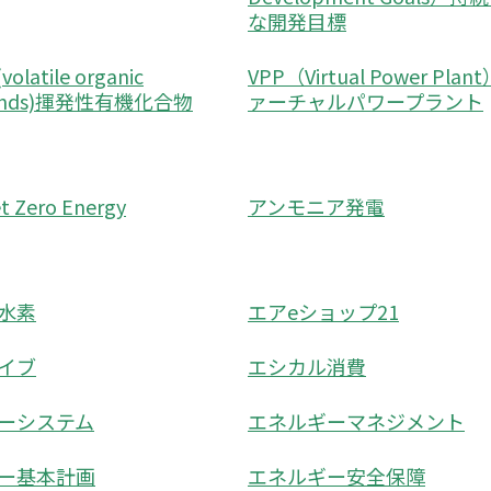
な開発目標
latile organic
VPP（Virtual Power Plan
unds)揮発性有機化合物
ァーチャルパワープラント
 Zero Energy
アンモニア発電
水素
エアeショップ21
イブ
エシカル消費
ーシステム
エネルギーマネジメント
ー基本計画
エネルギー安全保障