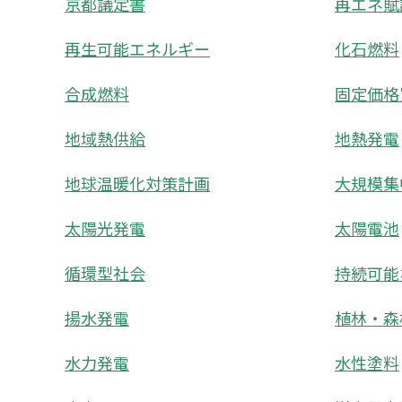
京都議定書
再エネ賦
再生可能エネルギー
化石燃料
合成燃料
固定価格
地域熱供給
地熱発電
地球温暖化対策計画
大規模集
太陽光発電
太陽電池
循環型社会
持続可能
揚水発電
植林・森
水力発電
水性塗料