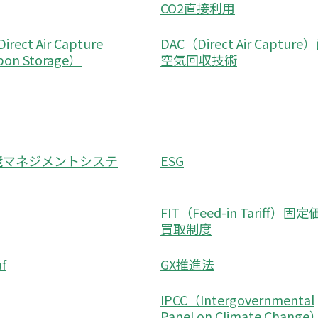
CO2直接利用
rect Air Capture
DAC（Direct Air Captur
rbon Storage）
空気回収技術
環境マネジメントシステ
ESG
FIT（Feed-in Tariff）固
買取制度
f
GX推進法
IPCC（Intergovernmental
Panel on Climate Chang