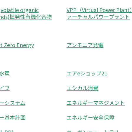
latile organic
VPP（Virtual Power Plan
unds)揮発性有機化合物
ァーチャルパワープラント
 Zero Energy
アンモニア発電
水素
エアeショップ21
イブ
エシカル消費
ーシステム
エネルギーマネジメント
ー基本計画
エネルギー安全保障