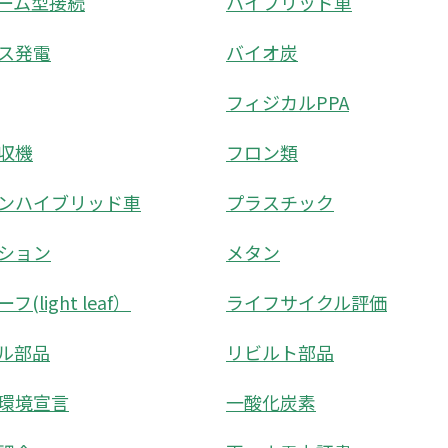
ーム型接続
ハイブリッド車
ス発電
バイオ炭
フィジカルPPA
収機
フロン類
ンハイブリッド車
プラスチック
ション
メタン
(light leaf）
ライフサイクル評価
ル部品
リビルト部品
環境宣言
一酸化炭素