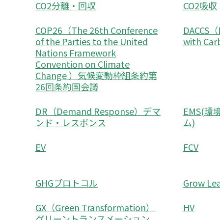
CO2分離・回収
CO2吸収
COP26（The 26th Conference
DACCS（Di
of the Parties to the United
with Ca
Nations Framework
Convention on Climate
Change ）気候変動枠組条約第
26回条約国会議
DR（Demand Response）デマ
EMS(
ンド・レスポンス
ム)
EV
FCV
GHGプロトコル
Grow Lea
GX（Green Transformation）
HV
グリーントランスメーション