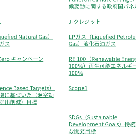
候変動に関する政府間パネ
1
J-クレジット
uefied Natural Gas）
LPガス（Liquefied Petrol
ガス
Gas）液化石油ガス
o Zero キャンペーン
RE 100（Renewable Ene
100％）再生可能エネルギ
100％
ence Based Targets）
Scope1
拠に基づいた（温室効
排出削減）目標
SDGs（Sustainable
Development Goals）持
な開発目標