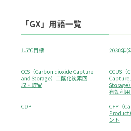
「GX」用語一覧
1.5℃目標
2030年
CCS（Carbon dioxide Capture
CCUS（Ca
and Storage）二酸化炭素回
Capture, 
収・貯留
Stora
有効利用
CDP
CFP（Car
Produ
ント