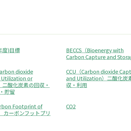
(年度)目標
BECCS（Bioenergy with
Carbon Capture and Stor
rbon dioxide
CCU（Carbon dioxide Cap
Utilization or
and Utilization）二酸化
ge）二酸化炭素の回収・
収・利用
・貯留
bon Footprint of
CO2
ct）カーボンフットプリ