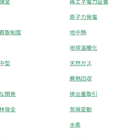
課金
再エネ電力証書
原子力発電
買取制度
地中熱
地球温暖化
中型
天然ガス
廃熱回収
な開発
排出量取引
林保全
気候変動
水素