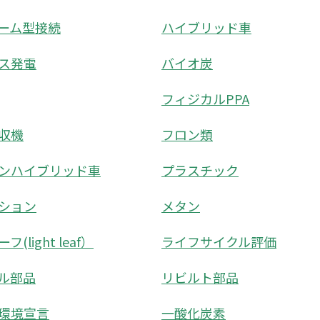
ーム型接続
ハイブリッド車
ス発電
バイオ炭
フィジカルPPA
収機
フロン類
ンハイブリッド車
プラスチック
ション
メタン
(light leaf）
ライフサイクル評価
ル部品
リビルト部品
環境宣言
一酸化炭素