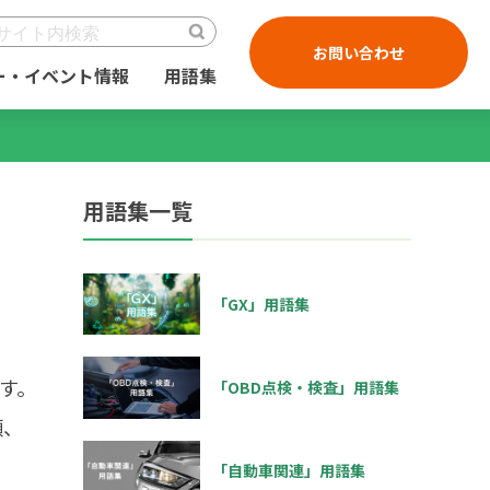
お問い合わせ
ー・イベント情報
用語集
用語集一覧
「GX」用語集
ます。
「OBD点検・検査」用語集
順、
「自動車関連」用語集