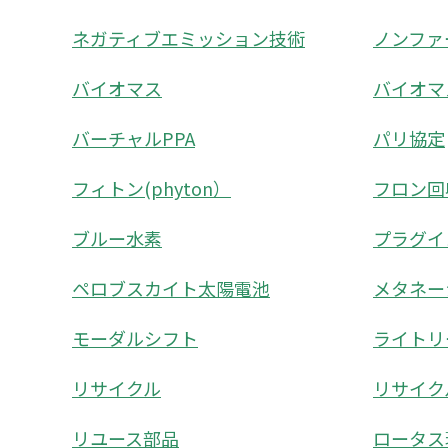
ネガティブエミッション技術
ノンファ
バイオマス
バイオマ
バーチャルPPA
パリ協定
フィトン(phyton）
フロン回
ブルー水素
プラグイ
ペロブスカイト太陽電池
メタネー
モーダルシフト
ライトリーフ
リサイクル
リサイク
リユース部品
ロータス