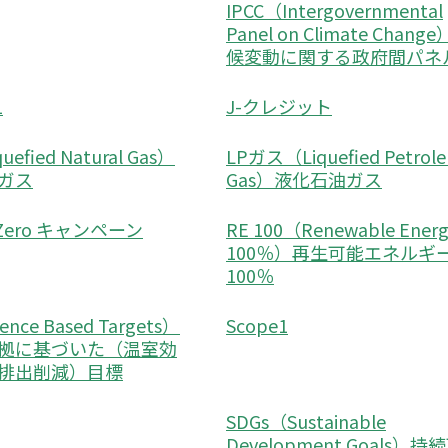
IPCC（Intergovernmental
Panel on Climate Chang
候変動に関する政府間パネ
1
J-クレジット
uefied Natural Gas）
LPガス（Liquefied Petrol
ガス
Gas）液化石油ガス
o Zero キャンペーン
RE 100（Renewable Ene
100％）再生可能エネルギ
100％
ence Based Targets）
Scope1
拠に基づいた（温室効
排出削減）目標
SDGs（Sustainable
Development Goals）持