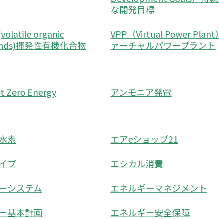
な開発目標
latile organic
VPP（Virtual Power Plan
unds)揮発性有機化合物
ァーチャルパワープラント
 Zero Energy
アンモニア発電
水素
エアeショップ21
イブ
エシカル消費
ーシステム
エネルギーマネジメント
ー基本計画
エネルギー安全保障