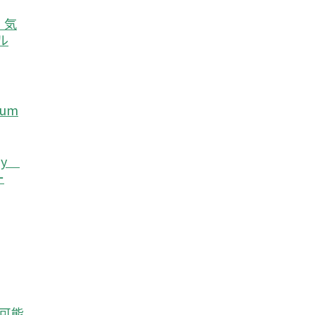
e）気
ル
eum
rgy
ー
続可能