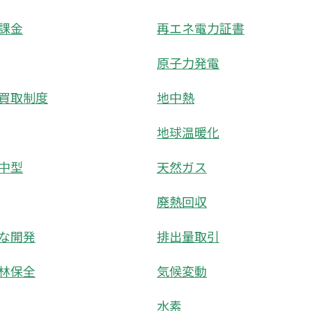
課金
再エネ電力証書
原子力発電
買取制度
地中熱
地球温暖化
中型
天然ガス
廃熱回収
な開発
排出量取引
林保全
気候変動
水素