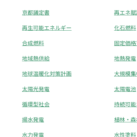
京都議定書
再エネ賦
再生可能エネルギー
化石燃料
合成燃料
固定価格
地域熱供給
地熱発電
地球温暖化対策計画
大規模集
太陽光発電
太陽電池
循環型社会
持続可能
揚水発電
植林・森
水力発電
水性塗料