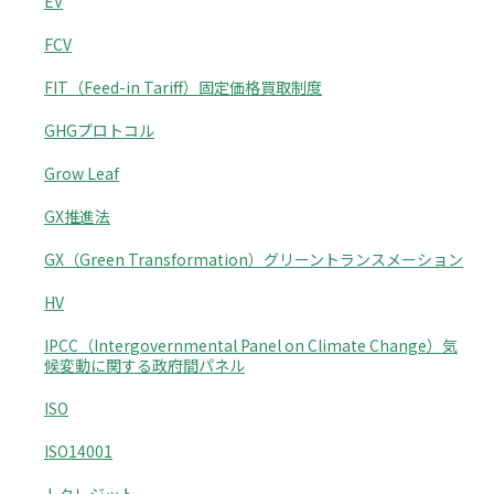
EV
FCV
FIT（Feed-in Tariff）固定価格買取制度
GHGプロトコル
Grow Leaf
GX推進法
GX（Green Transformation）グリーントランスメーション
HV
IPCC（Intergovernmental Panel on Climate Change）気
候変動に関する政府間パネル
ISO
ISO14001