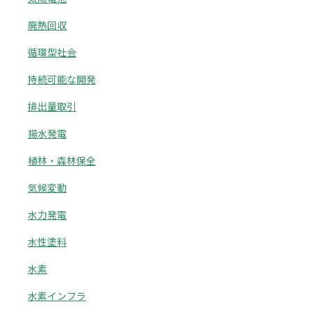
廃熱回収
循環型社会
持続可能な開発
排出量取引
揚水発電
植林・森林保全
気候変動
水力発電
水性塗料
水素
水素インフラ