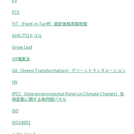
EV
FCV
FIT（Feed-in Tariff）固定価格買取制度
GHGプロトコル
Grow Leaf
GX推進法
GX（Green Transformation）グリーントランスメーション
HV
IPCC（Intergovernmental Panel on Climate Change）気
候変動に関する政府間パネル
ISO
ISO14001