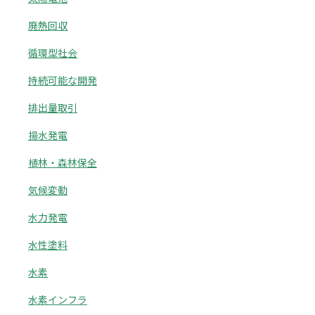
廃熱回収
循環型社会
持続可能な開発
排出量取引
揚水発電
植林・森林保全
気候変動
水力発電
水性塗料
水素
水素インフラ