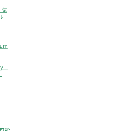
e）気
ル
eum
rgy
ー
続可能