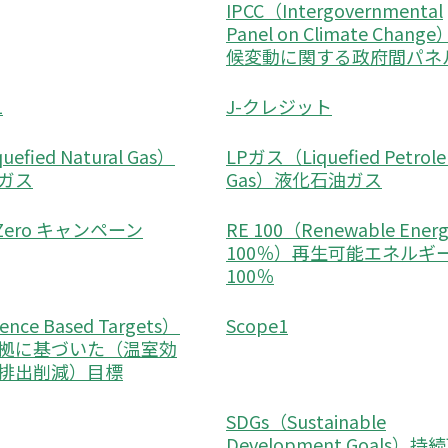
IPCC（Intergovernmental
Panel on Climate Chang
候変動に関する政府間パネ
1
J-クレジット
uefied Natural Gas）
LPガス（Liquefied Petrol
ガス
Gas）液化石油ガス
o Zero キャンペーン
RE 100（Renewable Ene
100％）再生可能エネルギ
100％
ence Based Targets）
Scope1
拠に基づいた（温室効
排出削減）目標
SDGs（Sustainable
Development Goals）持