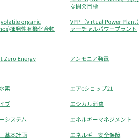
な開発目標
latile organic
VPP（Virtual Power Plan
unds)揮発性有機化合物
ァーチャルパワープラント
 Zero Energy
アンモニア発電
水素
エアeショップ21
イブ
エシカル消費
ーシステム
エネルギーマネジメント
ー基本計画
エネルギー安全保障