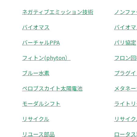
ネガティブエミッション技術
ノンファ
バイオマス
バイオマ
バーチャルPPA
パリ協定
フィトン(phyton）
フロン回
ブルー水素
プラグイ
ペロブスカイト太陽電池
メタネー
モーダルシフト
ライトリーフ
リサイクル
リサイク
リユース部品
ロータス