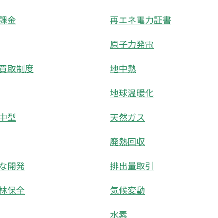
課金
再エネ電力証書
原子力発電
買取制度
地中熱
地球温暖化
中型
天然ガス
廃熱回収
な開発
排出量取引
林保全
気候変動
水素