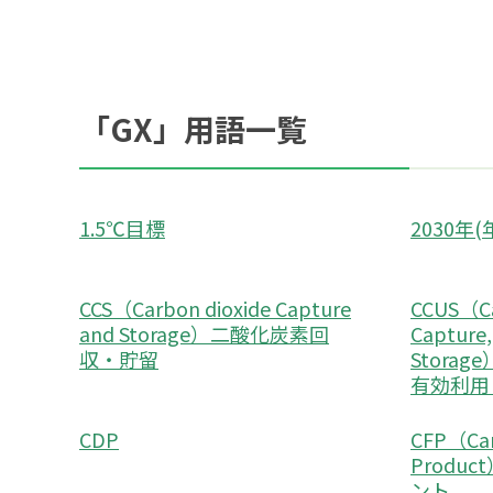
「GX」用語一覧
1.5℃目標
2030年
CCS（Carbon dioxide Capture
CCUS（Ca
and Storage）二酸化炭素回
Capture, 
収・貯留
Stora
有効利用
CDP
CFP（Car
Produ
ント