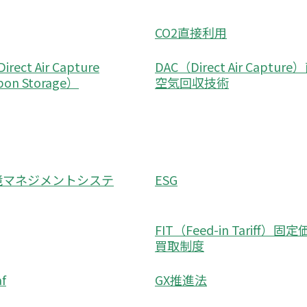
CO2直接利用
rect Air Capture
DAC（Direct Air Captur
rbon Storage）
空気回収技術
環境マネジメントシステ
ESG
FIT（Feed-in Tariff）固
買取制度
f
GX推進法