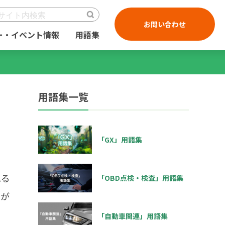
お問い合わせ
ー・イベント情報
用語集
用語集一覧
「GX」用語集
れる
「OBD点検・検査」用語集
とが
「自動車関連」用語集