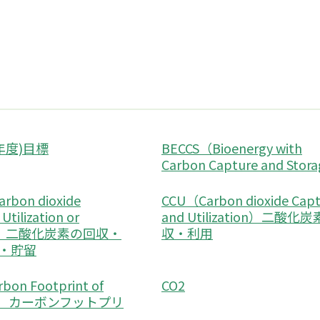
(年度)目標
BECCS（Bioenergy with
Carbon Capture and Stor
rbon dioxide
CCU（Carbon dioxide Cap
Utilization or
and Utilization）二酸化
ge）二酸化炭素の回収・
収・利用
・貯留
bon Footprint of
CO2
ct）カーボンフットプリ