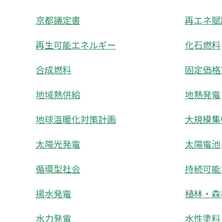
京都議定書
再エネ賦
再生可能エネルギー
化石燃料
合成燃料
固定価格
地域熱供給
地熱発電
地球温暖化対策計画
大規模集
太陽光発電
太陽電池
循環型社会
持続可能
揚水発電
植林・森
水力発電
水性塗料