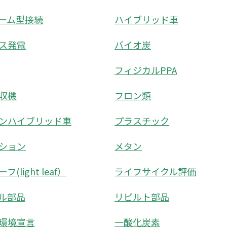
ーム型接続
ハイブリッド車
ス発電
バイオ炭
フィジカルPPA
収機
フロン類
ンハイブリッド車
プラスチック
ション
メタン
(light leaf）
ライフサイクル評価
ル部品
リビルト部品
環境宣言
一酸化炭素