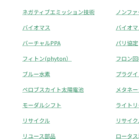
ネガティブエミッション技術
ノンファ
バイオマス
バイオマ
バーチャルPPA
パリ協定
フィトン(phyton）
フロン回
ブルー水素
プラグイ
ペロブスカイト太陽電池
メタネー
モーダルシフト
ライトリーフ
リサイクル
リサイク
リユース部品
ロータス