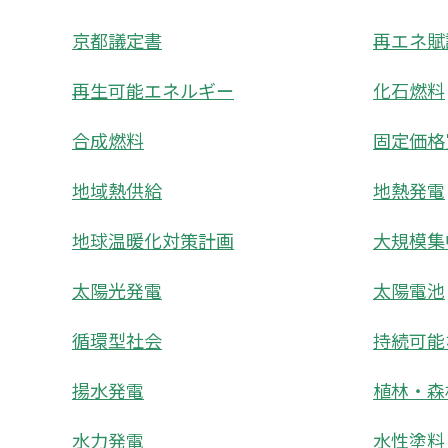
京都議定書
再エネ賦
再生可能エネルギー
化石燃料
合成燃料
固定価格
地域熱供給
地熱発電
地球温暖化対策計画
大規模集
太陽光発電
太陽電池
循環型社会
持続可能
揚水発電
植林・森
水力発電
水性塗料