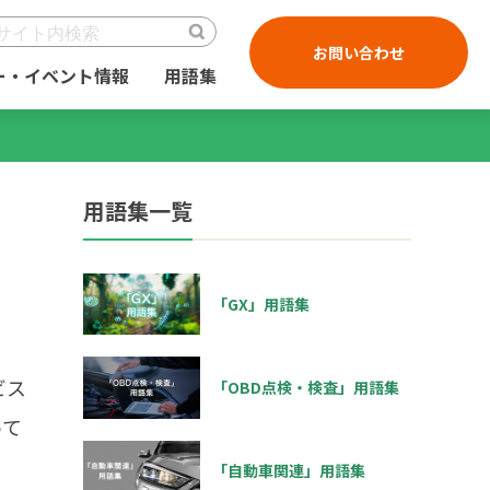
お問い合わせ
ー・イベント情報
用語集
用語集一覧
「GX」用語集
ビス
「OBD点検・検査」用語集
めて
「自動車関連」用語集