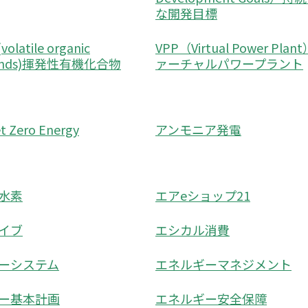
な開発目標
latile organic
VPP（Virtual Power Plan
unds)揮発性有機化合物
ァーチャルパワープラント
 Zero Energy
アンモニア発電
水素
エアeショップ21
イブ
エシカル消費
ーシステム
エネルギーマネジメント
ー基本計画
エネルギー安全保障