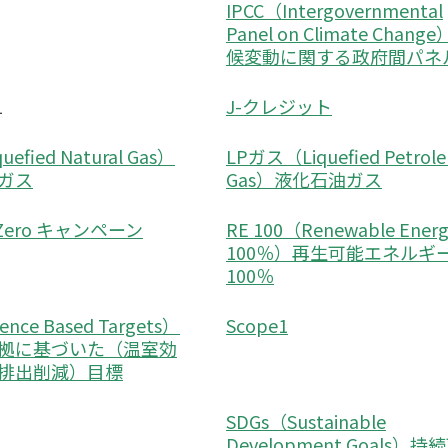
IPCC（Intergovernmental
Panel on Climate Chang
候変動に関する政府間パネ
1
J-クレジット
uefied Natural Gas）
LPガス（Liquefied Petrol
ガス
Gas）液化石油ガス
o Zero キャンペーン
RE 100（Renewable Ene
100％）再生可能エネルギ
100％
ence Based Targets）
Scope1
拠に基づいた（温室効
排出削減）目標
SDGs（Sustainable
Development Goals）持