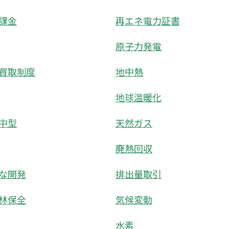
課金
再エネ電力証書
原子力発電
買取制度
地中熱
地球温暖化
中型
天然ガス
廃熱回収
な開発
排出量取引
林保全
気候変動
水素