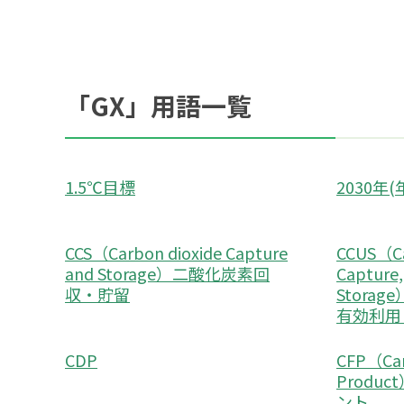
「GX」用語一覧
1.5℃目標
2030年
CCS（Carbon dioxide Capture
CCUS（Ca
and Storage）二酸化炭素回
Capture, 
収・貯留
Stora
有効利用
CDP
CFP（Car
Produ
ント