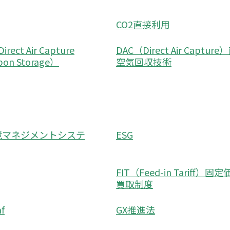
CO2直接利用
rect Air Capture
DAC（Direct Air Captur
rbon Storage）
空気回収技術
環境マネジメントシステ
ESG
FIT（Feed-in Tariff）固
買取制度
f
GX推進法