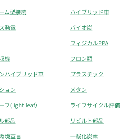
ーム型接続
ハイブリッド車
ス発電
バイオ炭
フィジカルPPA
収機
フロン類
ンハイブリッド車
プラスチック
ション
メタン
(light leaf）
ライフサイクル評価
ル部品
リビルト部品
環境宣言
一酸化炭素