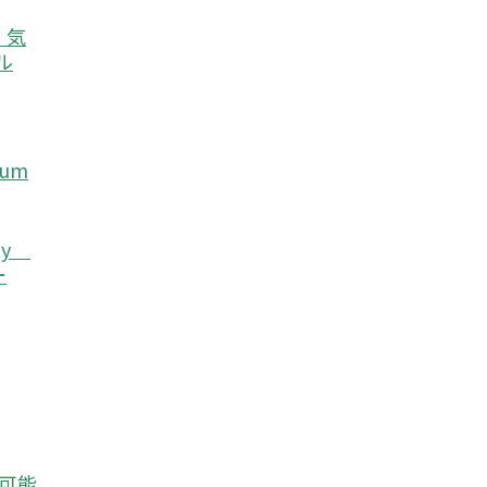
e）気
ル
eum
rgy
ー
続可能