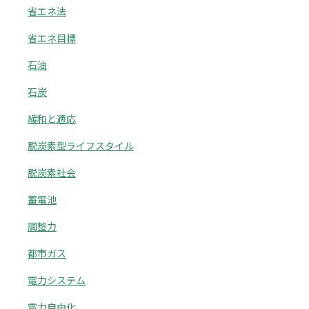
省エネ法
省エネ目標
石油
石炭
緩和と適応
脱炭素型ライフスタイル
脱炭素社会
蓄電池
調整力
都市ガス
電力システム
電力自由化