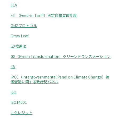
FCV
FIT（Feed-in Tariff）固定価格買取制度
GHGプロトコル
Grow Leaf
GX推進法
GX（Green Transformation）グリーントランスメーション
HV
IPCC（Intergovernmental Panel on Climate Change）気
候変動に関する政府間パネル
ISO
ISO14001
J-クレジット