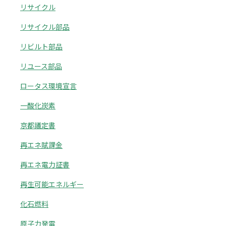
リサイクル
リサイクル部品
リビルト部品
リユース部品
ロータス環境宣言
一酸化炭素
京都議定書
再エネ賦課金
再エネ電力証書
再生可能エネルギー
化石燃料
原子力発電