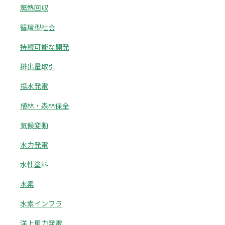
廃熱回収
循環型社会
持続可能な開発
排出量取引
揚水発電
植林・森林保全
気候変動
水力発電
水性塗料
水素
水素インフラ
洋上風力発電