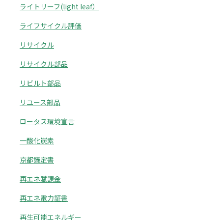
ライトリーフ(light leaf）
ライフサイクル評価
リサイクル
リサイクル部品
リビルト部品
リユース部品
ロータス環境宣言
一酸化炭素
京都議定書
再エネ賦課金
再エネ電力証書
再生可能エネルギー