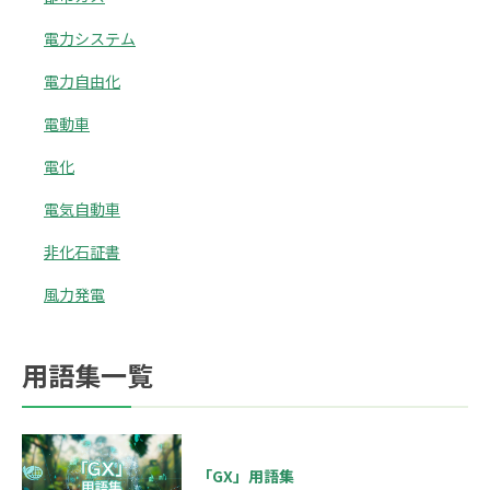
電力システム
電力自由化
電動車
電化
電気自動車
非化石証書
風力発電
用語集一覧
「GX」用語集