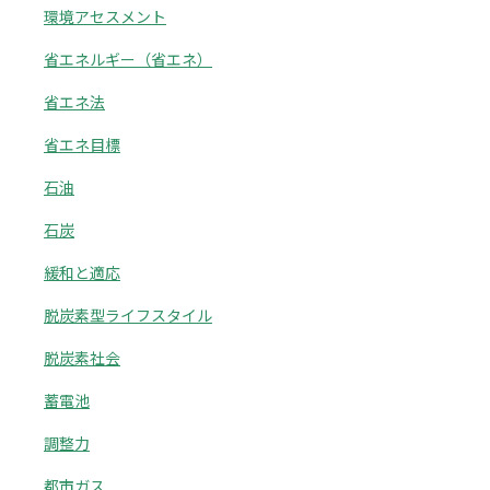
環境アセスメント
省エネルギー（省エネ）
省エネ法
省エネ目標
石油
石炭
緩和と適応
脱炭素型ライフスタイル
脱炭素社会
蓄電池
調整力
都市ガス