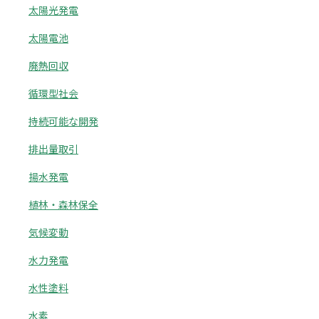
太陽光発電
太陽電池
廃熱回収
循環型社会
持続可能な開発
排出量取引
揚水発電
植林・森林保全
気候変動
水力発電
水性塗料
水素