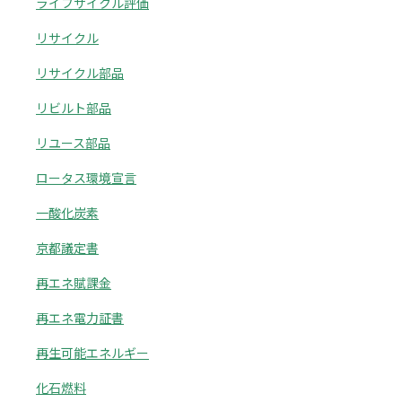
ライフサイクル評価
リサイクル
リサイクル部品
リビルト部品
リユース部品
ロータス環境宣言
一酸化炭素
京都議定書
再エネ賦課金
再エネ電力証書
再生可能エネルギー
化石燃料