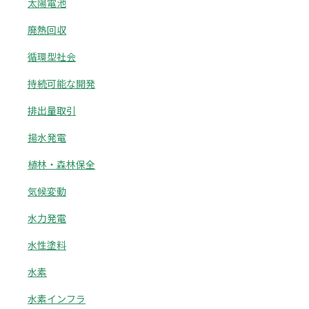
太陽電池
廃熱回収
循環型社会
持続可能な開発
排出量取引
揚水発電
植林・森林保全
気候変動
水力発電
水性塗料
水素
水素インフラ