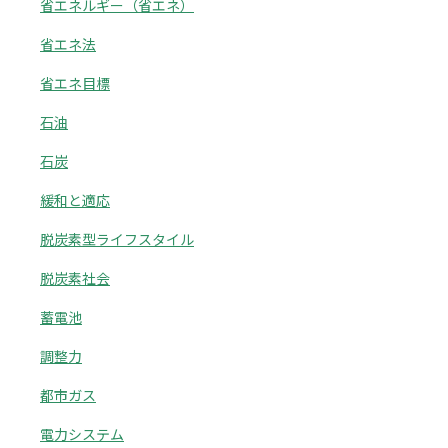
省エネルギー（省エネ）
省エネ法
省エネ目標
石油
石炭
緩和と適応
脱炭素型ライフスタイル
脱炭素社会
蓄電池
調整力
都市ガス
電力システム