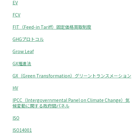
EV
FCV
FIT（Feed-in Tariff）固定価格買取制度
GHGプロトコル
Grow Leaf
GX推進法
GX（Green Transformation）グリーントランスメーション
HV
IPCC（Intergovernmental Panel on Climate Change）気
候変動に関する政府間パネル
ISO
ISO14001