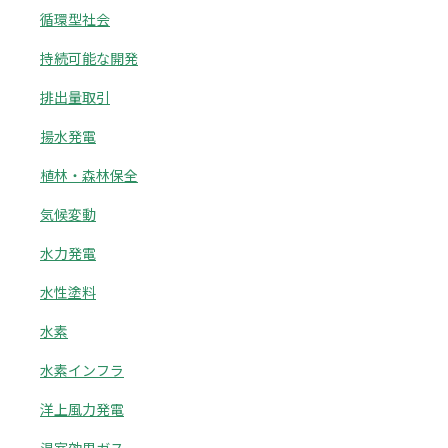
循環型社会
持続可能な開発
排出量取引
揚水発電
植林・森林保全
気候変動
水力発電
水性塗料
水素
水素インフラ
洋上風力発電