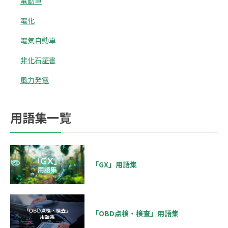
電動車
電化
電気自動車
非化石証書
風力発電
用語集一覧
「GX」用語集
「OBD点検・検査」用語集