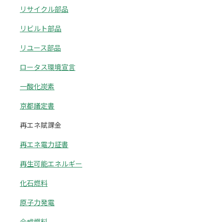
リサイクル部品
リビルト部品
リユース部品
ロータス環境宣言
一酸化炭素
京都議定書
再エネ賦課金
再エネ電力証書
再生可能エネルギー
化石燃料
原子力発電
合成燃料