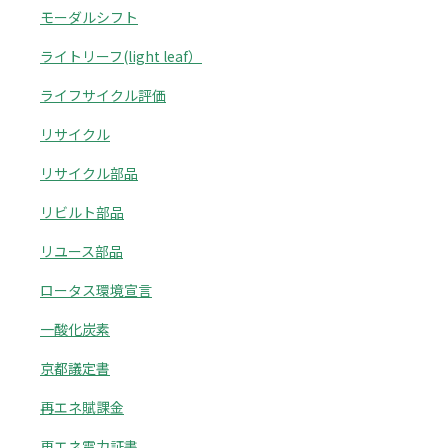
モーダルシフト
ライトリーフ(light leaf）
ライフサイクル評価
リサイクル
リサイクル部品
リビルト部品
リユース部品
ロータス環境宣言
一酸化炭素
京都議定書
再エネ賦課金
再エネ電力証書