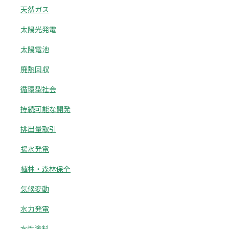
天然ガス
太陽光発電
太陽電池
廃熱回収
循環型社会
持続可能な開発
排出量取引
揚水発電
植林・森林保全
気候変動
水力発電
水性塗料