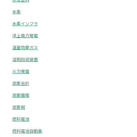
水素
水素インフラ
洋上風力発電
温室効果ガス
溶剤回収装置
火力発電
炭素会計
炭素循環
炭素税
燃料電池
燃料電池自動車