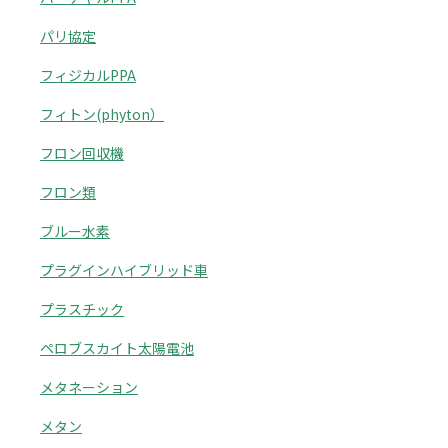
パリ協定
フィジカルPPA
フィトン(phyton）
フロン回収機
フロン類
ブルー水素
プラグインハイブリッド車
プラスチック
ペロブスカイト太陽電池
メタネーション
メタン