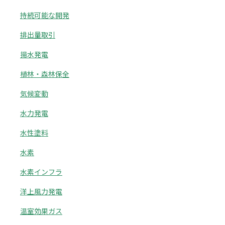
持続可能な開発
排出量取引
揚水発電
植林・森林保全
気候変動
水力発電
水性塗料
水素
水素インフラ
洋上風力発電
温室効果ガス