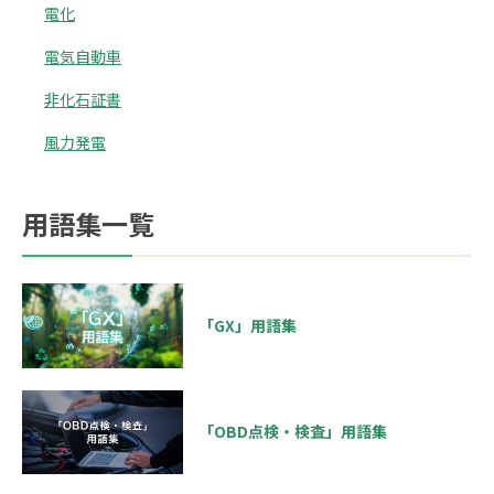
電化
電気自動車
非化石証書
風力発電
用語集一覧
「GX」用語集
「OBD点検・検査」用語集