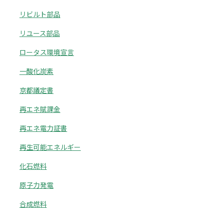
リビルト部品
リユース部品
ロータス環境宣言
一酸化炭素
京都議定書
再エネ賦課金
再エネ電力証書
再生可能エネルギー
化石燃料
原子力発電
合成燃料