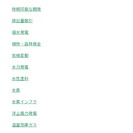
持続可能な開発
排出量取引
揚水発電
植林・森林保全
気候変動
水力発電
水性塗料
水素
水素インフラ
洋上風力発電
温室効果ガス