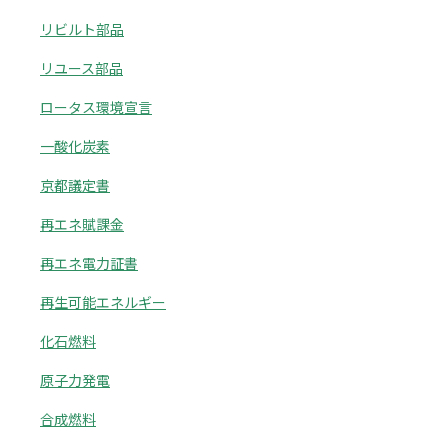
リビルト部品
リユース部品
ロータス環境宣言
一酸化炭素
京都議定書
再エネ賦課金
再エネ電力証書
再生可能エネルギー
化石燃料
原子力発電
合成燃料