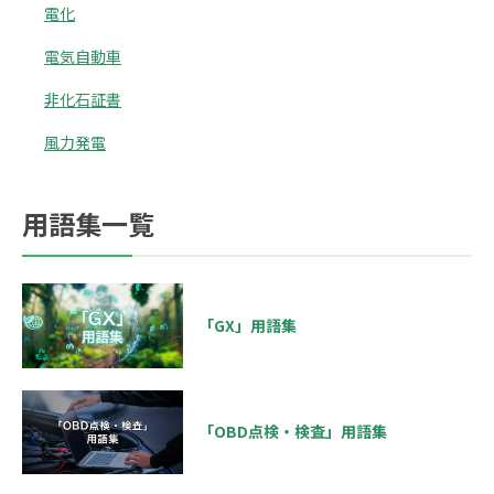
電化
電気自動車
非化石証書
風力発電
用語集一覧
「GX」用語集
「OBD点検・検査」用語集