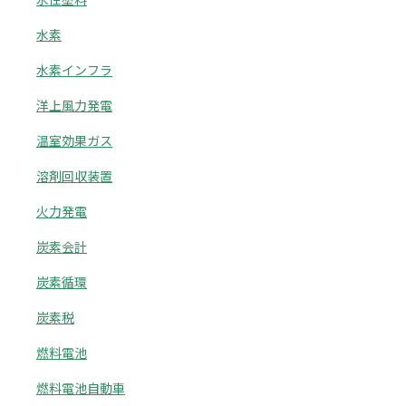
水素
水素インフラ
洋上風力発電
温室効果ガス
溶剤回収装置
火力発電
炭素会計
炭素循環
炭素税
燃料電池
燃料電池自動車