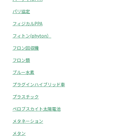
パリ協定
フィジカルPPA
フィトン(phyton）
フロン回収機
フロン類
ブルー水素
プラグインハイブリッド車
プラスチック
ペロブスカイト太陽電池
メタネーション
メタン