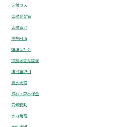
天然ガス
太陽光発電
太陽電池
廃熱回収
循環型社会
持続可能な開発
排出量取引
揚水発電
植林・森林保全
気候変動
水力発電
水性塗料