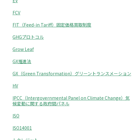
EV
FCV
FIT（Feed-in Tariff）固定価格買取制度
GHGプロトコル
Grow Leaf
GX推進法
GX（Green Transformation）グリーントランスメーション
HV
IPCC（Intergovernmental Panel on Climate Change）気
候変動に関する政府間パネル
ISO
ISO14001