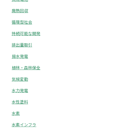
廃熱回収
循環型社会
持続可能な開発
排出量取引
揚水発電
植林・森林保全
気候変動
水力発電
水性塗料
水素
水素インフラ