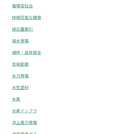
循環型社会
持続可能な開発
排出量取引
揚水発電
植林・森林保全
気候変動
水力発電
水性塗料
水素
水素インフラ
洋上風力発電