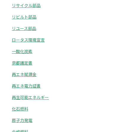
リサイクル部品
リビルト部品
リユース部品
ロータス環境宣言
一酸化炭素
京都議定書
再エネ賦課金
再エネ電力証書
再生可能エネルギー
化石燃料
原子力発電
合成燃料