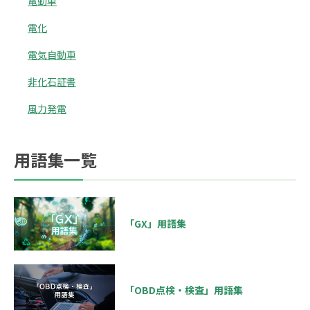
電動車
電化
電気自動車
非化石証書
風力発電
用語集一覧
「GX」用語集
「OBD点検・検査」用語集