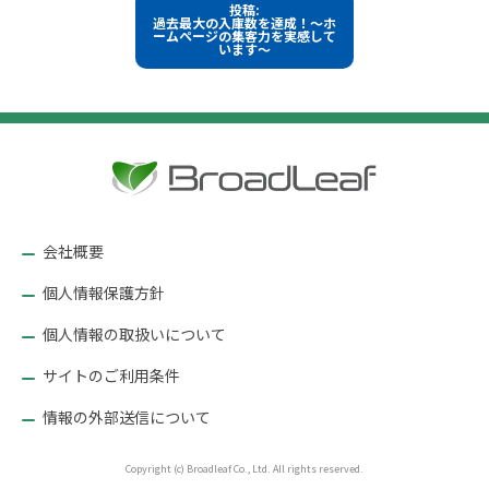
投
投稿:
サ
過去最大の入庫数を達成！～ホ
イ
稿
ームページの集客力を実感して
ズ
います～
ナ
ビ
ゲ
ー
シ
ョ
ン
会社概要
個人情報保護方針
個人情報の取扱いについて
サイトのご利用条件
情報の外部送信について
Copyright (c) Broadleaf Co., Ltd. All rights reserved.