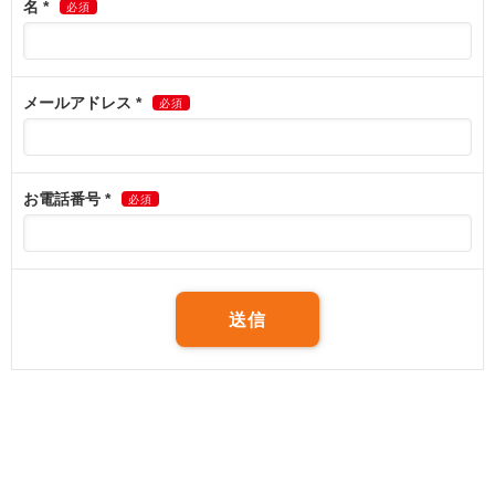
開示対象個人情報の開示等および問い合わせ窓口につ
いて
ご本人又は代理人より、開示対象個人情報の利用目的の通知・開
示・内容の訂正・追加または削除・利用の停止・消去及び第三者へ
の提供の停止（「開示等」という）を求められた場合には、これに
対応いたします。下記「お問い合わせ窓口」までお申し出くださ
い。
個人情報提供の任意性について
個人情報の提供はお客さまの任意となりますが、お申し込み・お問
い合わせに必要とされる項目に記入がない場合や内容が正確でない
場合には、ご依頼に対し対応できないことがありますので予めご了
承ください。
本人が容易に認識できない方法による個人情報の取得
について