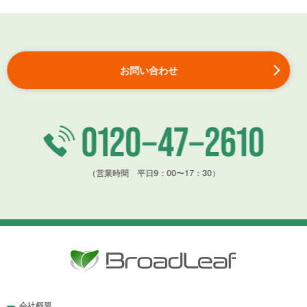
本ウェブサイトでは、より適切なサービス・コンテンツをお客さま
にご提供するためにCookieを利用しております。
Cookieとは、ウェブサイトにアクセスしたときにウェブサイトがコ
ンピュータまたはモバイル端末に保存させる小さなテキストファイ
お問い合わせ
ルです。
本ウェブサイトでは、以下の目的でCookieを使用しています。
本ウェブサイト上でお客さまを特定し、本ウェブサイト上の機
能を提供するため
本ウェブサイトにおけるお客さまの閲覧行動等を分析するため
（営業時間 平日9：00〜17：30）
お客さまのブラウザの設定により、事前にCookie使用サイトである
ことを表示したり、受取りを拒否したりすることができます。お客
さまがCookieを使用しない設定としている場合、当ウェブサイトで
使用できる機能については制限される可能性がありますのでご了承
ください。なお、ブラウザの設定により、Cookieの機能を無効にす
ることができますが、その結果、本ウェブサイトのサービスの一部
がご利用いただけなくなることがあります。
会社概要