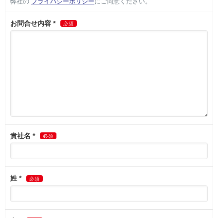
取得した閲覧履歴等の情報を分析して、以下の目的で利用しま
す。
趣味や嗜好に応じた商品又はサービスに関する広告
の表示のため
趣味や嗜好に応じた当社及び提携先のサービスのご
案内のため
第三者提供について
本人の同意がある場合又は法令に基づく場合を除き、取得した個人
情報を第三者に提供することはありません。
業務委託について
取得した個人情報の取扱いを外部事業者に委託する場合がありま
す。その場合、弊社は十分な個人情報保護の水準を確保しているこ
とを条件として業務委託先を選定し、機密保持契約を結び行いま
す。また、業務委託先に対し、必要かつ適切な監督を行います。