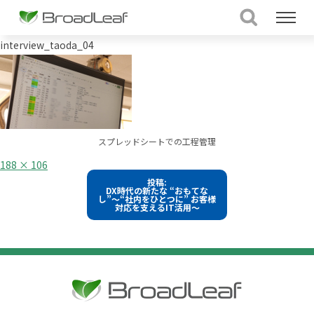
interview_taoda_04
スプレッドシートでの工程管理
フ
188 × 106
ル
投
投稿:
サ
DX時代の新たな “おもてな
イ
稿
し”～“社内をひとつに” お客様
ズ
対応を支えるIT活用～
ナ
ビ
ゲ
ー
シ