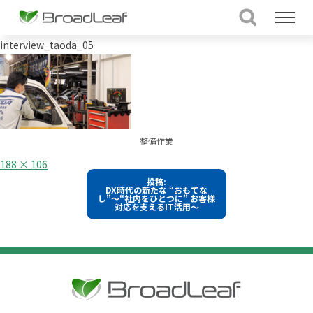
interview_taoda_05
整備作業
フ
188 × 106
ル
投
投稿:
サ
DX時代の新たな “おもてな
イ
稿
し”～“社内をひとつに” お客様
ズ
対応を支えるIT活用～
ナ
ビ
ゲ
ー
シ