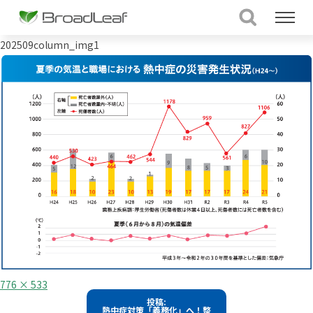
202509column_img1
フ
776 × 533
ル
投
投稿:
サ
熱中症対策「義務化」へ！整
イ