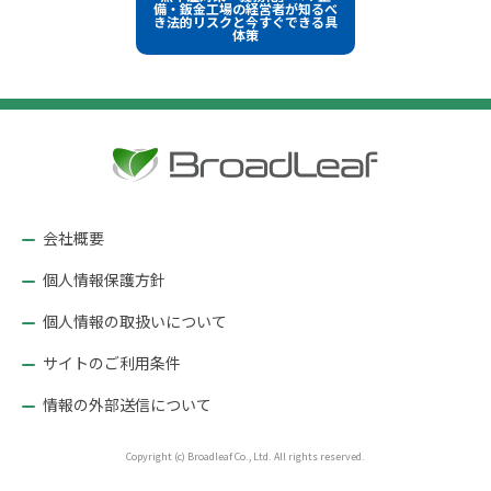
稿
備・鈑金工場の経営者が知るべ
ズ
き法的リスクと今すぐできる具
体策
ナ
ビ
ゲ
ー
シ
ョ
ン
会社概要
個人情報保護方針
個人情報の取扱いについて
サイトのご利用条件
情報の外部送信について
Copyright (c) Broadleaf Co., Ltd. All rights reserved.