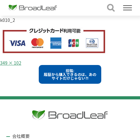
k010_2
フ
349 × 102
ル
投
投稿:
サ
履歴から購入できるのは、あの
イ
稿
サイトだけじゃない?!
ズ
ナ
ビ
ゲ
ー
シ
ョ
会社概要
ン