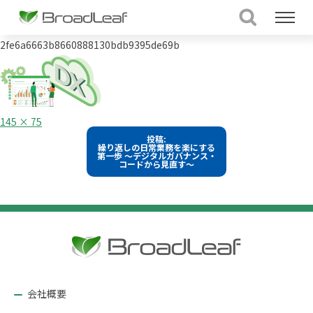
2fe6a6663b8660888130bdb9395de69b
フ
145 × 75
ル
投
投稿:
サ
繰り返しの日常業務を楽にする
イ
稿
第一歩 ～デジタルガバナンス・
ズ
コードから見直す～
ナ
ビ
ゲ
ー
シ
ョ
ン
会社概要