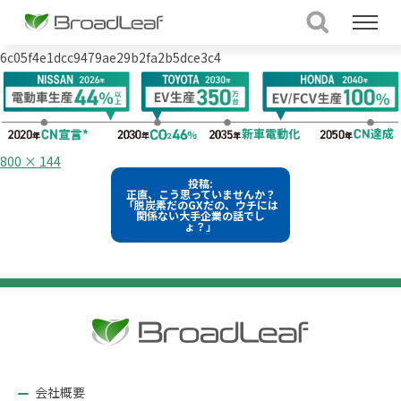
6c05f4e1dcc9479ae29b2fa2b5dce3c4
フ
800 × 144
ル
投
投稿:
サ
正直、こう思っていませんか？
イ
稿
「脱炭素だのGXだの、ウチには
ズ
関係ない大手企業の話でし
ょ？」
ナ
ビ
ゲ
ー
シ
ョ
ン
会社概要