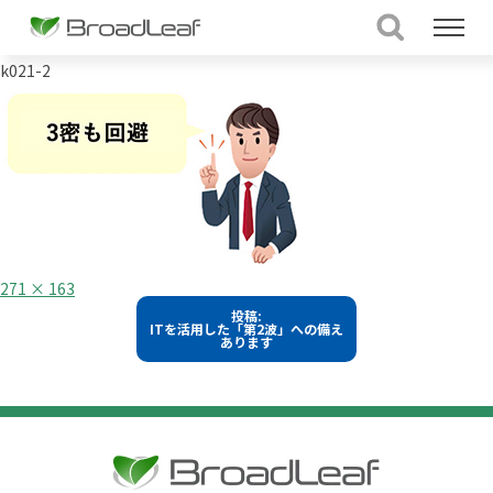
k021-2
フ
271 × 163
ル
投
投稿:
サ
ITを活用した「第2波」への備え
イ
稿
あります
ズ
ナ
ビ
ゲ
ー