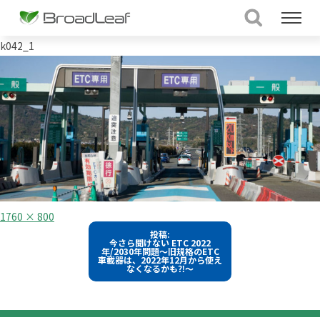
k042_1
フ
1760 × 800
ル
投
投稿:
サ
今さら聞けない ETC 2022
イ
稿
年/2030年問題～旧規格のETC
ズ
車載器は、2022年12月から使え
なくなるかも⁈～
ナ
ビ
ゲ