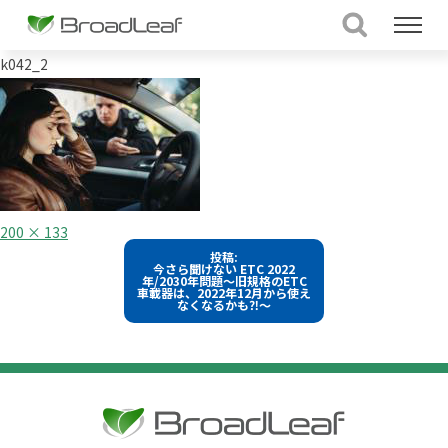
k042_2
フ
200 × 133
ル
投
投稿:
サ
今さら聞けない ETC 2022
イ
稿
年/2030年問題～旧規格のETC
ズ
車載器は、2022年12月から使え
なくなるかも⁈～
ナ
ビ
ゲ
ー
シ