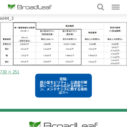
k044_3
フ
730 × 251
ル
投
投稿:
サ
超小型モビリティ、公道走行解
イ
稿
禁に～これから広がる利用シー
ズ
ン、メンテナンスに関する規則
は⁈～
ナ
ビ
ゲ
ー
シ