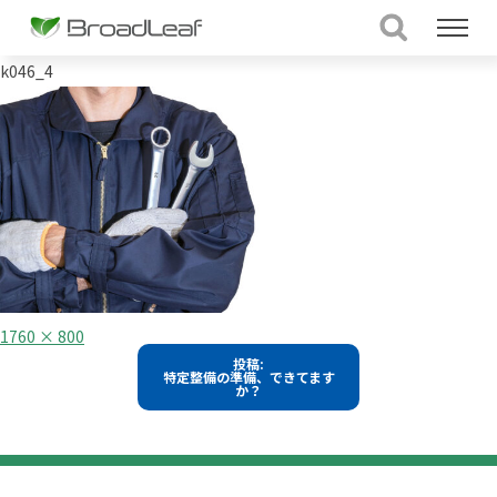
k046_4
フ
1760 × 800
ル
投
投稿:
サ
特定整備の準備、できてます
イ
稿
か？
ズ
ナ
ビ
ゲ