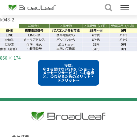
k048-2
フ
860 × 174
ル
投
投稿:
サ
今さら聞けないSMS（ショート
イ
稿
メッセージサービス）～お客様
ズ
と、つながるためのメリット・
デメリット～
ナ
ビ
ゲ
ー
シ
ョ
ン
会社概要