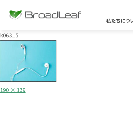
私たちにつ
k063_5
フ
190 × 139
ル
投
サ
イ
稿
ズ
ナ
ビ