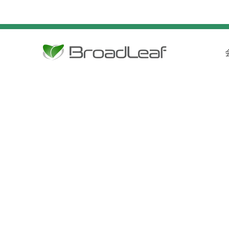
ゲ
ー
シ
ョ
ン