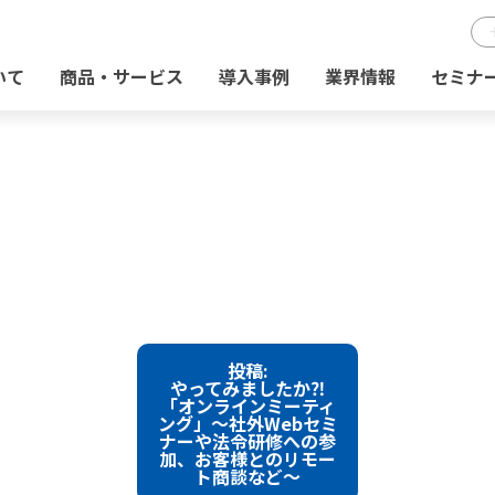
いて
商品・サービス
導入事例
業界情報
セミナ
投稿:
やってみましたか⁈
「オンラインミーティ
ング」～社外Webセミ
ナーや法令研修への参
加、お客様とのリモー
ト商談など～