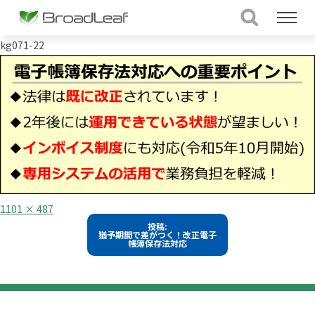
kg071-22
フ
1101 × 487
ル
投
投稿:
サ
猶予期間で差がつく！改正電子
イ
稿
帳簿保存法対応
ズ
ナ
ビ
ゲ