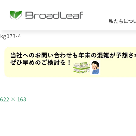
私たちにつ
kg073-4
フ
622 × 163
ル
投
サ
イ
稿
ズ
ナ