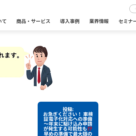
いて
商品・サービス
導入事例
業界情報
セミナ
投稿:
お急ぎください！ 車検
証電子化対応への準備
～年末に駆け込み申請
が発生する可能性も
早めの準備で最大限の