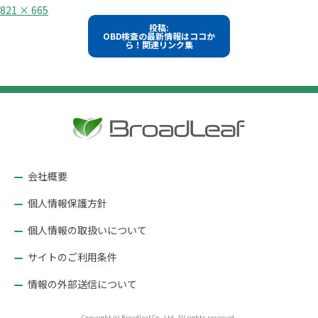
フ
821 × 665
ル
投
投稿:
サ
OBD検査の最新情報はココか
イ
稿
ら！関連リンク集
ズ
ナ
ビ
ゲ
ー
シ
ョ
会社概要
ン
個人情報保護方針
個人情報の取扱いについて
サイトのご利用条件
情報の外部送信について
Copyright (c) Broadleaf Co., Ltd. All rights reserved.