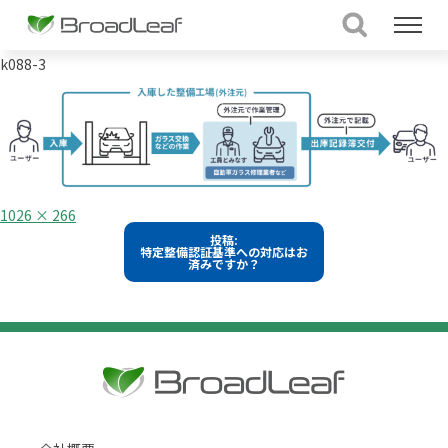
k088-3
フ
1026 × 266
ル
投
投稿:
サ
特定整備認証基準への対応はお
イ
稿
済みですか？
ズ
ナ
ビ
ゲ
ー
シ
ョ