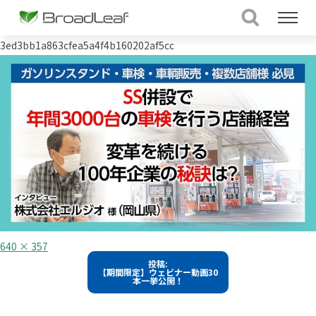
3ed3bb1a863cfea5a4f4b160202af5cc
フ
640 × 357
ル
投
投稿:
サ
【期間限定】ウェビナー動画30
イ
稿
本一挙公開！
ズ
ナ