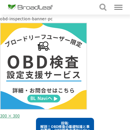
obd-inspection-banner-pc
フ
300 × 300
ル
投
投稿:
サ
解説！OBD検査の基礎知識と事
イ
稿
前準備・OBD検査の流れについ