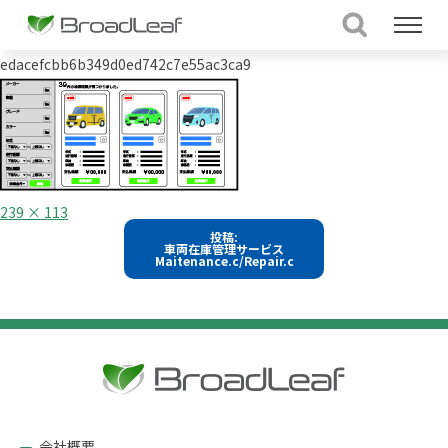
edacefcbb6b349d0ed742c7e55ac3ca9
フ
239 × 113
ル
投
投稿:
サ
車両在庫管理サービス
イ
稿
Maitenance.c/Repair.c
ズ
ナ
ビ
ゲ
ー
シ
ョ
会社概要