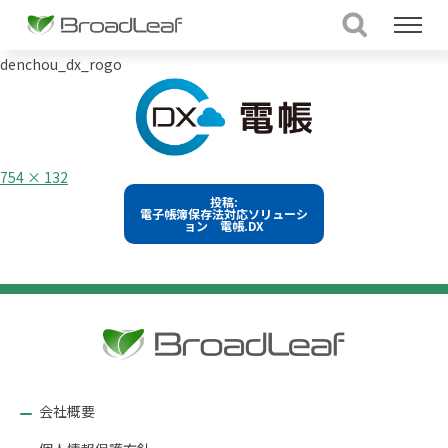
denchou_dx_rogo
フ
754 × 132
ル
投
投稿:
サ
電子帳簿保存法対応ソリューシ
イ
稿
ョン 電帳.DX
ズ
ナ
ビ
ゲ
ー
シ
ョ
会社概要
ン