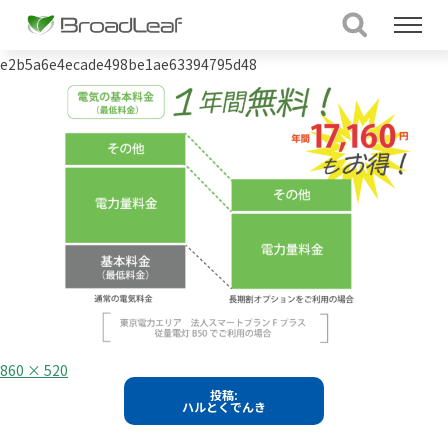
e2b5a6e4ecade498be1ae63394795d48
フ
860 × 520
ル
投
投稿:
サ
ハルとくでんき
イ
稿
ズ
ナ