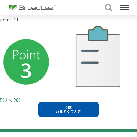
point_11
フ
512 × 261
ル
投
投稿:
サ
ハルとくでんき
イ
稿
ズ
ナ
ビ