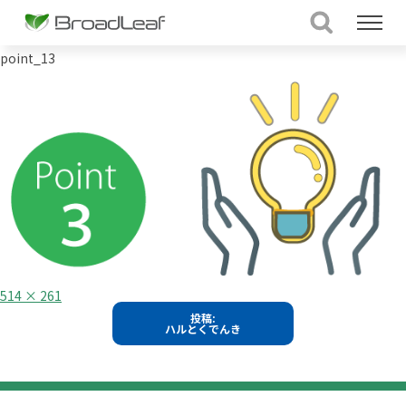
point_13
フ
514 × 261
ル
投
投稿:
サ
ハルとくでんき
イ
稿
ズ
ナ
ビ