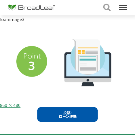
loanimage3
フ
860 × 480
ル
投
投稿:
サ
ローン連携
イ
稿
ズ
ナ