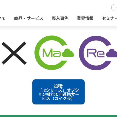
いて
商品・サービス
導入事例
業界情報
セミナ
投稿:
「.cシリーズ」オプシ
ョン機能 CTI連携サー
ビス（カイクラ）