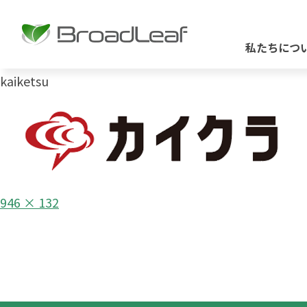
私たちにつ
kaiketsu
フ
946 × 132
ル
投
サ
イ
稿
ズ
ナ
ビ