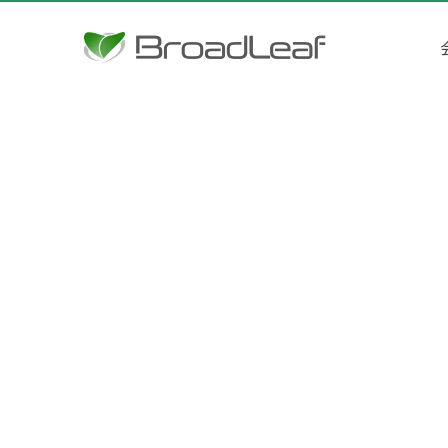
ゲ
ー
シ
ョ
ン