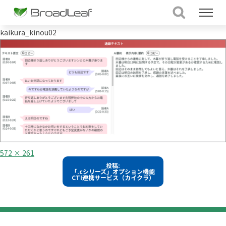
kaikura_kinou02
フ
572 × 261
ル
投
投稿:
サ
「.cシリーズ」オプション機能
イ
稿
CTI連携サービス（カイクラ）
ズ
ナ
ビ
ゲ